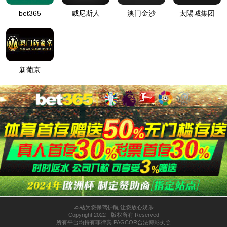


社会招聘
校园招聘
400-906-6668
电话 :
地址 :
浙江省台州市黄岩经济开发区埭西路2号


关注我们